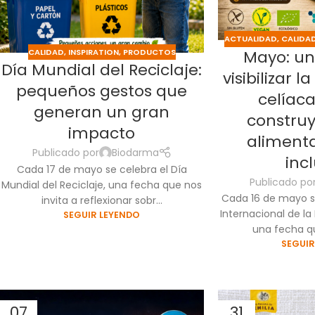
ACTUALIDAD
,
CALIDA
Mayo: u
CALIDAD
,
INSPIRATION
,
PRODUCTOS
Día Mundial del Reciclaje:
visibilizar
pequeños gestos que
celíaca
generan un gran
constru
impacto
aliment
Publicado por
Biodarma
inc
Cada 17 de mayo se celebra el Día
Publicado po
Mundial del Reciclaje, una fecha que nos
Cada 16 de mayo 
invita a reflexionar sobr...
Internacional de l
SEGUIR LEYENDO
una fecha qu
SEGUIR
07
31