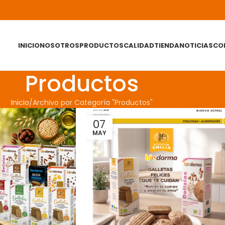
INICIO
NOSOTROS
PRODUCTOS
CALIDAD
TIENDA
NOTICIAS
CO
Productos
Inicio
Archivo por Categoría "Productos"
07
MAY