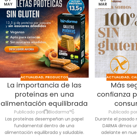
MAY
MAR
ACTUALIDAD
,
PRODUCTOS
ACTUALIDAD
,
CA
La importancia de las
Más se
proteínas en una
confianza 
alimentación equilibrada
consu
Publicado por
Biodarma
Publicado po
Las proteínas desempeñan un papel
Durante el pasado 
fundamental dentro de una
DARMA dimos un
alimentación equilibrada y saludable.
adelante en nue