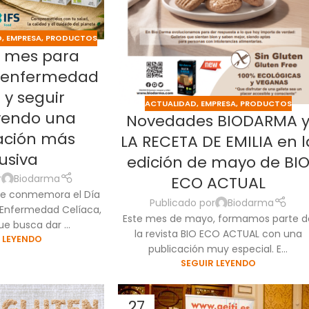
D
,
EMPRESA
,
PRODUCTOS
n mes para
 la enfermedad
 y seguir
ACTUALIDAD
,
EMPRESA
,
PRODUCTOS
yendo una
Novedades BIODARMA 
ación más
LA RECETA DE EMILIA en l
lusiva
edición de mayo de BI
r
Biodarma
ECO ACTUAL
se conmemora el Día
Publicado por
Biodarma
a Enfermedad Celíaca,
Este mes de mayo, formamos parte d
e busca dar ...
la revista BIO ECO ACTUAL con una
 LEYENDO
publicación muy especial. E...
SEGUIR LEYENDO
27