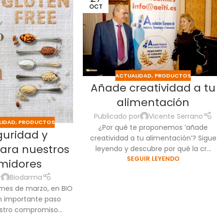
OCT
ACTUALIDAD
,
PRODUCTOS
Añade creatividad a tu
alimentación
Publicado por
Vicente Serrano
LIDAD
,
PRODUCTOS
¿Por qué te proponemos ‘añade
guridad y
creatividad a tu alimentación’? Sigue
para nuestros
leyendo y descubre por qué la cr...
SEGUIR LEYENDO
midores
r
Biodarma
mes de marzo, en BIO
 importante paso
stro compromiso...