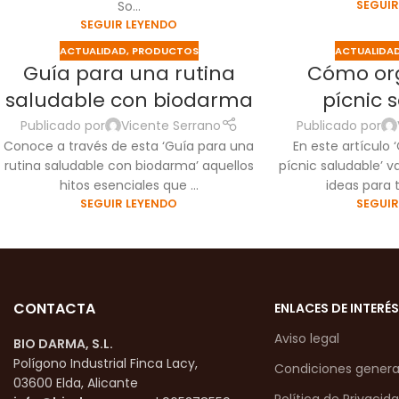
So...
SEGUIR
SEGUIR LEYENDO
ACTUALIDAD
,
PRODUCTOS
ACTUALIDA
Guía para una rutina
Cómo or
31
31
saludable con biodarma
pícnic 
AGO
MAY
Publicado por
Vicente Serrano
Publicado por
Conoce a través de esta ‘Guía para una
En este artículo
rutina saludable con biodarma’ aquellos
pícnic saludable’ 
hitos esenciales que ...
ideas para t
SEGUIR LEYENDO
SEGUIR
CONTACTA
ENLACES DE INTERÉS
Aviso legal
BIO DARMA, S.L.
Polígono Industrial Finca Lacy,
Condiciones genera
03600 Elda, Alicante
Política de Privacid