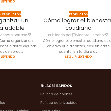
 LEYENDO
D
,
PRODUCTOS
PRODUCTOS
ganizar un
Cómo lograr el bienesta
saludable
cotidiano
Vicente Serrano
Publicado por
Vicente Serrano
 ‘Cómo organizar un
Cómo lograr el bienestar cotidiano es 
vamos a darte algunas
objetivo que alcanzas, casi sin darte
us celebraci...
cuenta, en tu día a d...
 LEYENDO
SEGUIR LEYENDO
ENLACES RÁPIDOS
Política de cookies
les
Política de privacidad
ad Redes Sociales
Canal ético