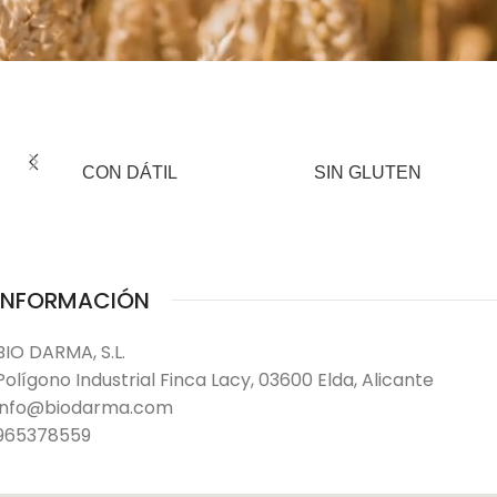
CON DÁTIL
SIN GLUTEN
INFORMACIÓN
BIO DARMA, S.L.
Polígono Industrial Finca Lacy, 03600 Elda, Alicante
info@biodarma.com
965378559