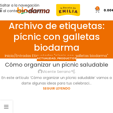
Saltar a la navegación
0
0.00
Ir al contenido principal
Archivo de etiquetas:
pícnic con galletas
biodarma
Inicio
Entradas Etiquetadas "pícnic con galletas biodarma"
ACTUALIDAD
,
PRODUCTOS
Cómo organizar un pícnic saludable
31
MAY
Vicente Serrano
En este artículo ‘Cómo organizar un pícnic saludable’ vamos a
darte algunas ideas para tus celebraci...
SEGUIR LEYENDO