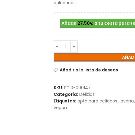
paladares.
Añade
27.50
€
a tu cesta para t
AÑADI
Añadir a la lista de deseos
SKU:
PT10-000147
Categoría:
Delizias
Etiquetas:
apta para celíacos
,
avena
vegan