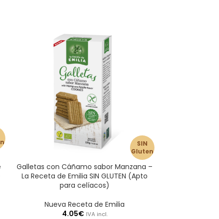
en
SIN
Gluten
e
Galletas con Cáñamo sabor Manzana –
Galletas con
)
La Receta de Emilia SIN GLUTEN (Apto
Emilia SIN GLUT
para celíacos)
Nueva 
Nueva Receta de Emilia
3
4.05
€
IVA incl.