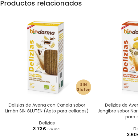
Productos relacionados
SIN
Gluten
Delizias de Avena con Canela sabor
Delizias de Av
Limón SIN GLUTEN (Apto para celíacos)
Jengibre sabor Nar
para 
Delizias
3.73
€
De
IVA incl.
3.60