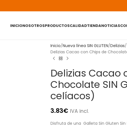
INICIO
NOSOTROS
PRODUCTOS
CALIDAD
TIENDA
NOTICIAS
CO
Inicio
Nueva línea SIN GLUTEN
Delizias
Delizias Cacao con Chips de Chocolat
Delizias Cacao 
Chocolate SIN 
celíacos)
3.83
€
IVA incl.
Disfruta de una Galleta Sin Gluten Sin