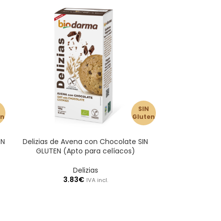
SIN
en
Gluten
EN
Delizias de Avena con Chocolate SIN
GLUTEN (Apto para celíacos)
Delizias
3.83
€
IVA incl.