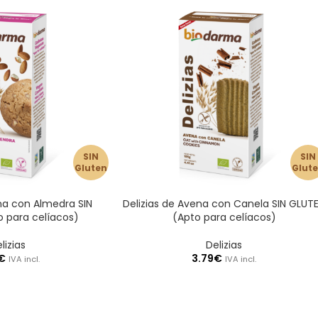
SIN
SIN
Gluten
Glut
na con Almedra SIN
Delizias de Avena con Canela SIN GLUT
 para celíacos)
(Apto para celíacos)
lizias
Delizias
€
3.79
€
IVA incl.
IVA incl.