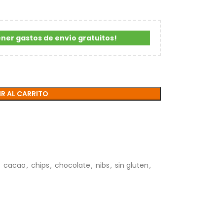
ener gastos de envío gratuitos!
R AL CARRITO
,
cacao
,
chips
,
chocolate
,
nibs
,
sin gluten
,