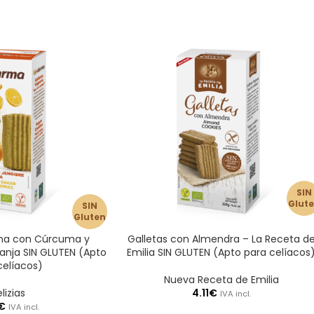
SIN
Glut
SIN
Gluten
ena con Cúrcuma y
Galletas con Almendra – La Receta d
anja SIN GLUTEN (Apto
Emilia SIN GLUTEN (Apto para celíacos
celíacos)
Nueva Receta de Emilia
lizias
4.11
€
IVA incl.
€
IVA incl.